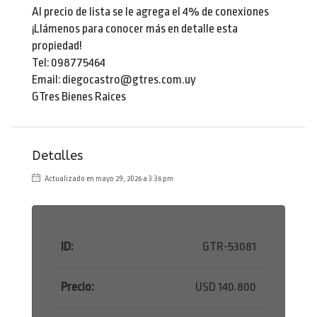
Al precio de lista se le agrega el 4% de conexiones
¡Llámenos para conocer más en detalle esta
propiedad!
Tel: 098775464
Email: diegocastro@gtres.com.uy
GTres Bienes Raices
Detalles
Actualizado en mayo 29, 2026 a 3:36 pm
ID:
GTR-53081
Precio:
USD 140.800