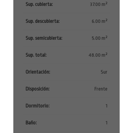
Sup. cubierta:
37.00 m²
Sup. descubierta:
6.00 m²
Sup. semicubierta:
5.00 m²
Sup. total:
48.00 m²
Orientación:
Sur
Disposición:
Frente
Dormitorio:
1
Baño:
1