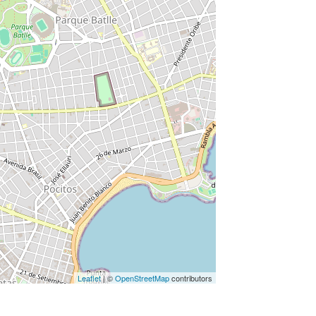
Leaflet
| ©
OpenStreetMap
contributors