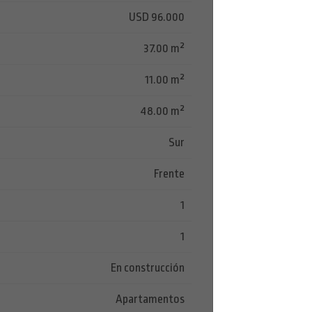
USD 96.000
37.00 m²
11.00 m²
48.00 m²
Sur
Frente
1
1
En construcción
Apartamentos