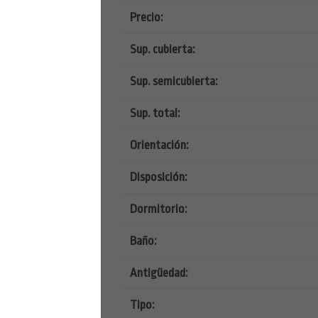
Precio:
Sup. cubierta:
Sup. semicubierta:
Sup. total:
Orientación:
Disposición:
Dormitorio:
Baño:
Antigüedad:
Tipo: