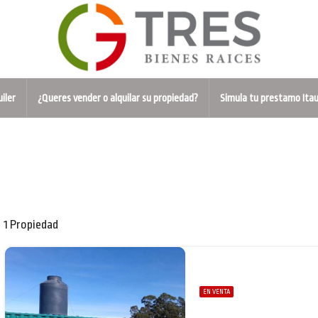
uiler
¿Queres vender o alquilar su propiedad?
Simula tu prestamo Ita
1 Propiedad
EN VENTA