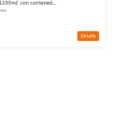
Terreno en venta de 1200m2 con contenedor ubicado en Villa Serrana
rrana
Detalle