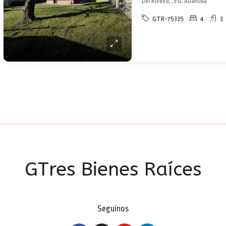
Del Riveiro, , Est. Atlántida
GTR-75335
4
3
GTres Bienes Raíces
Seguinos