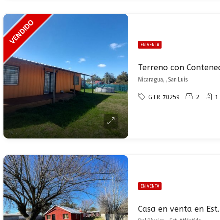
EN VENTA
Terreno con Contened
Nicaragua, , San Luis
GTR-70259
2
1
EN VENTA
Casa en venta en Est.