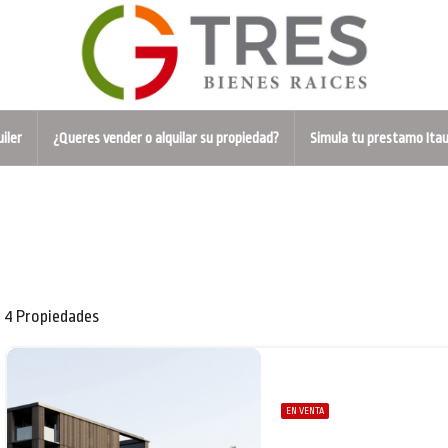
uiler
¿Queres vender o alquilar su propiedad?
Simula tu prestamo Ita
4 Propiedades
EN VENTA