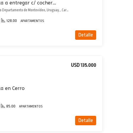
Apartamento en venta a entregar c/ cochera doble en Carrasco Norte! excepcional
Dr Jose Francisco Arias, Montevideo Departamento de Montevideo, Uruguay, , Carrasco Norte
128.00
APARTAMENTOS
Detalle
USD 135.000
a en Cerro
85.00
APARTAMENTOS
Detalle