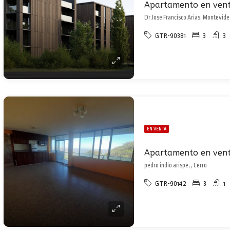
GTR-90381
3
3
EN VENTA
Apartamento en vent
pedro indio arispe, , Cerro
GTR-90142
3
1