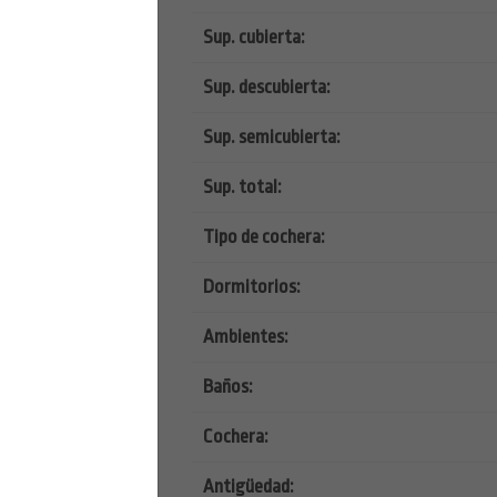
Sup. cubierta:
Sup. descubierta:
Sup. semicubierta:
Sup. total:
Tipo de cochera:
Dormitorios:
Ambientes:
Baños:
Cochera:
Antigüedad: