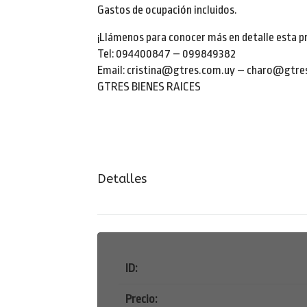
Gastos de ocupación incluidos.
¡Llámenos para conocer más en detalle esta p
Tel: 094400847 – 099849382
Email: cristina@gtres.com.uy – charo@gtre
GTRES BIENES RAICES
Detalles
ID:
Precio: