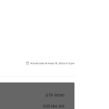
Actualizado en mayo 18, 2026 a 4:12 pm
GTR-90381
USD 484.200