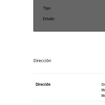
Tipo:
Estado:
Dirección
Dirección
Dr
M
M