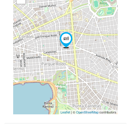
Leaflet
| ©
OpenStreetMap
contributors