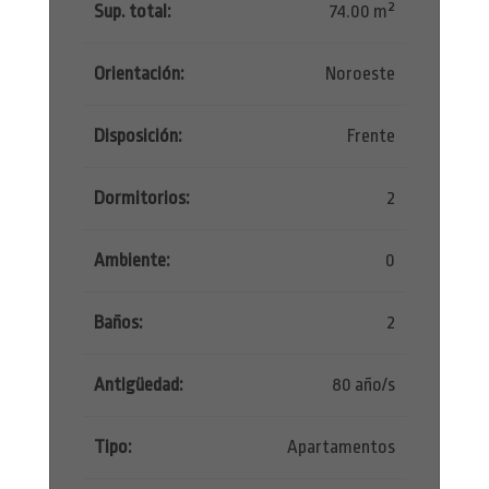
Sup. total:
74.00 m²
Orientación:
Noroeste
Disposición:
Frente
Dormitorios:
2
Ambiente:
0
Baños:
2
Antigüedad:
80 año/s
Tipo:
Apartamentos