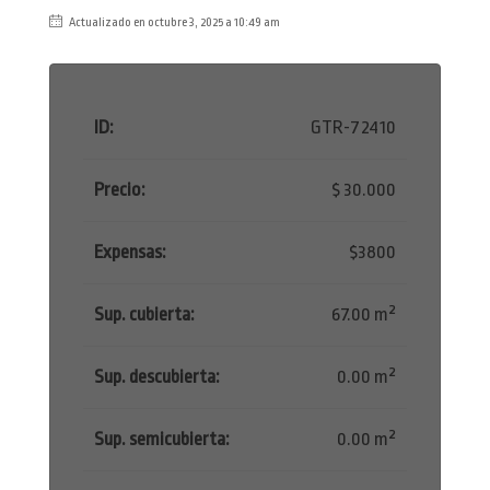
Actualizado en octubre 3, 2025 a 10:49 am
ID:
GTR-72410
Precio:
$ 30.000
Expensas:
$3800
Sup. cubierta:
67.00 m²
Sup. descubierta:
0.00 m²
Sup. semicubierta:
0.00 m²