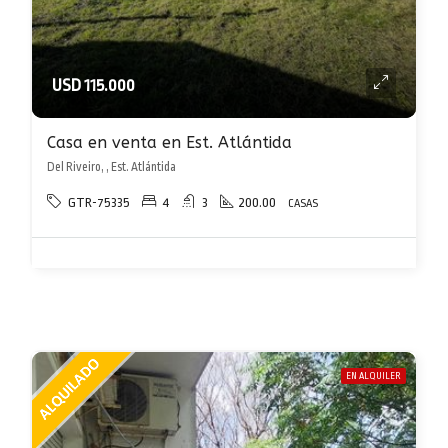
USD 115.000
Casa en venta en Est. Atlántida
Del Riveiro, , Est. Atlántida
GTR-75335
4
3
200.00
CASAS
EN ALQUILER