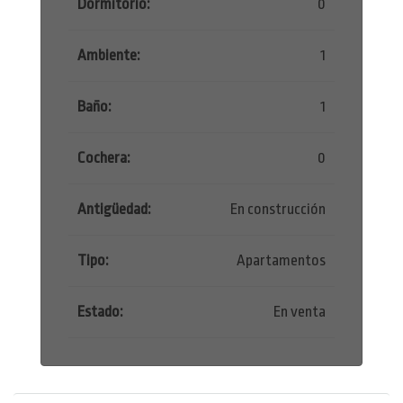
Dormitorio:
0
Ambiente:
1
Baño:
1
Cochera:
0
Antigüedad:
En construcción
Tipo:
Apartamentos
Estado:
En venta