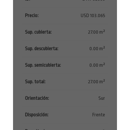
Precio:
USD 103.065
Sup. cubierta:
27.00 m²
Sup. descubierta:
0.00 m²
Sup. semicubierta:
0.00 m²
Sup. total:
27.00 m²
Orientación:
Sur
Disposición:
Frente