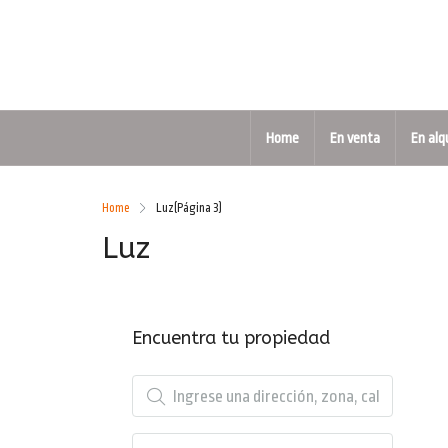
Home
En venta
En alq
Home
Luz
(Página 3)
Luz
Encuentra tu propiedad