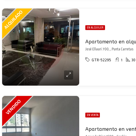
EN ALQUILER
Apartamento en alqui
José Ellauri 700, , Punta Carretas
GTR-52295
1
30
EN VENTA