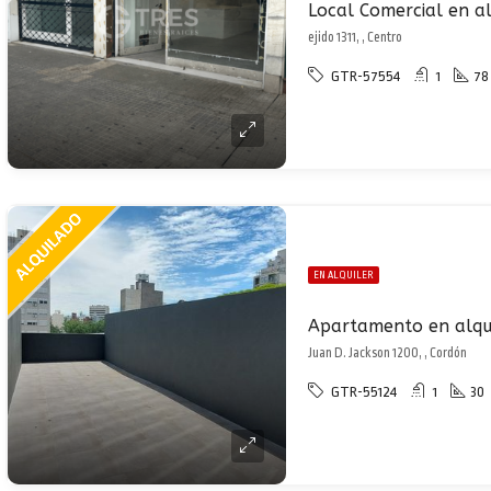
Local Comercial en a
ejido 1311, , Centro
GTR-57554
1
78
EN ALQUILER
Apartamento en alqu
Juan D. Jackson 1200, , Cordón
GTR-55124
1
30