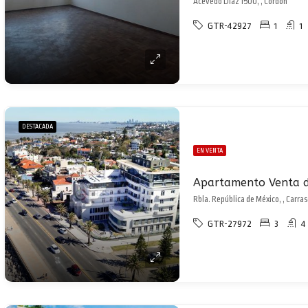
Acevedo Díaz 1500, , Cordón
GTR-42927
1
1
DESTACADA
EN VENTA
Rbla. República de México, , Carra
GTR-27972
3
4