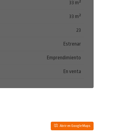
33 m²
33 m²
23
Estrenar
Emprendimiento
En venta
Abrir en Google Maps