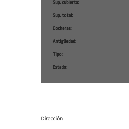
Sup. cubierta:
Sup. total:
Cocheras:
Antigüedad:
Tipo:
Estado:
Dirección