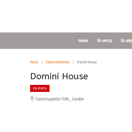
Home
En venta
En alq
Home
Emprendimiento
Domini House
Domini House
EN VENTA
Constituyente 1709, , Cordón