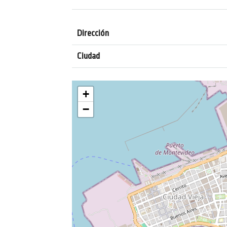
Dirección
Ciudad
+
−