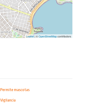
Leaflet
| ©
OpenStreetMap
contributors
Permite mascotas
Vigilancia