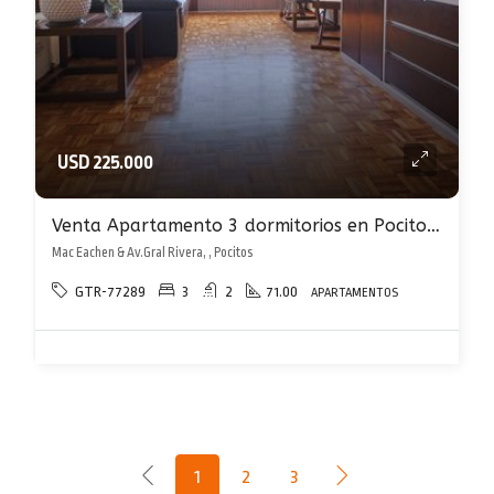
USD 225.000
Venta Apartamento 3 dormitorios en Pocitos con Garaje
Mac Eachen & Av.Gral Rivera, , Pocitos
GTR-77289
3
2
71.00
APARTAMENTOS
1
2
3