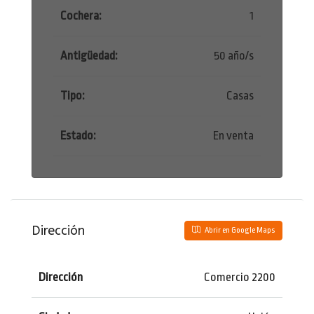
Cochera:
1
Antigüedad:
50 año/s
Tipo:
Casas
Estado:
En venta
Dirección
Abrir en Google Maps
Dirección
Comercio 2200