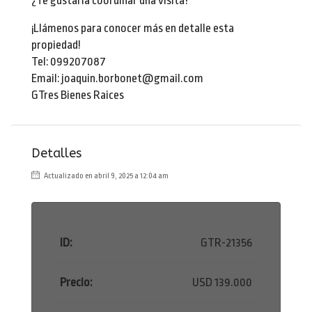
¿Te gustaría coordinar una visita?
¡Llámenos para conocer más en detalle esta
propiedad!
Tel: 099207087
Email: joaquin.borbonet@gmail.com
GTres Bienes Raices
Detalles
Actualizado en abril 9, 2025 a 12:04 am
ID:
GTR-21356
Precio:
USD 139.000