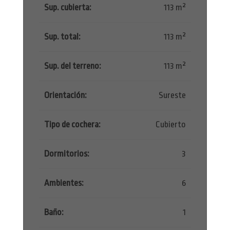
Sup. cubierta:
113 m²
Sup. total:
113 m²
Sup. del terreno:
113 m²
Orientación:
Sureste
Tipo de cochera:
Cubierto
Dormitorios:
3
Ambientes:
6
Baño:
1