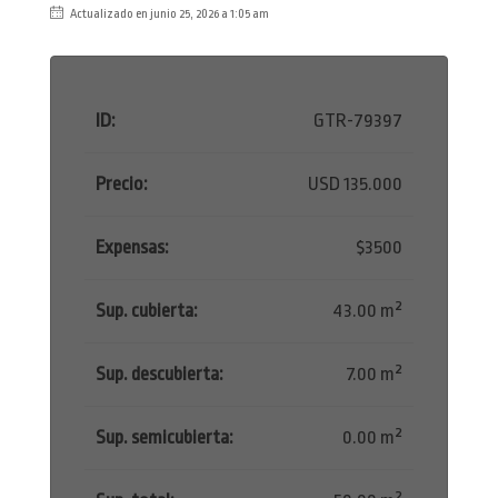
Actualizado en junio 25, 2026 a 1:05 am
ID:
GTR-79397
Precio:
USD 135.000
Expensas:
$3500
Sup. cubierta:
43.00 m²
Sup. descubierta:
7.00 m²
Sup. semicubierta:
0.00 m²