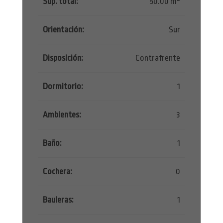
Sup. total:
50.00 m²
Orientación:
Sur
Disposición:
Contrafrente
Dormitorio:
1
Ambientes:
3
Baño:
1
Cochera:
0
Bauleras:
1